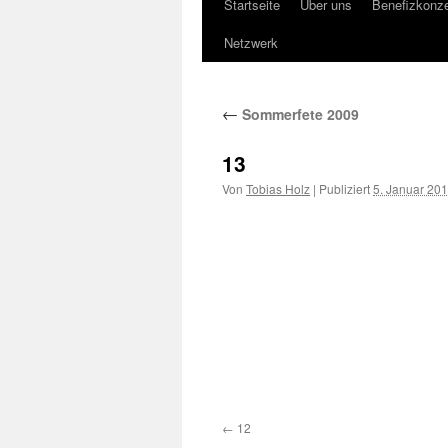
Startseite
Über uns
Benefizkonze
Springe
Netzwerk
zum
Inhalt
←
Sommerfete 2009
13
Von
Tobias Holz
|
Publiziert
5. Januar 20
12