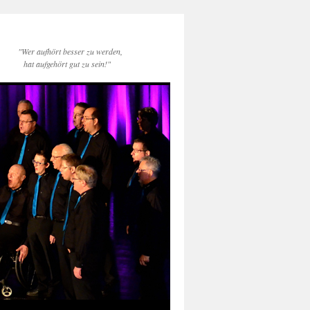
"Wer aufhört besser zu werden,
hat aufgehört gut zu sein!"