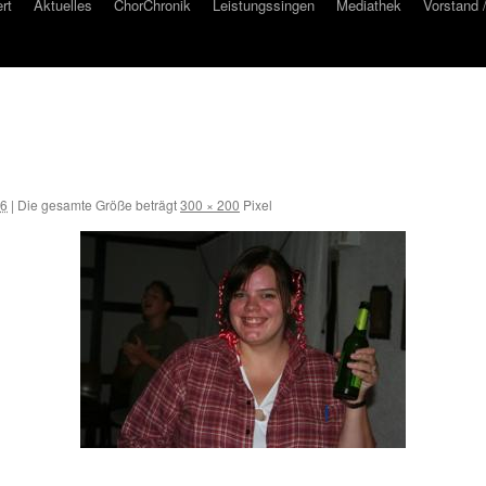
rt
Aktuelles
ChorChronik
Leistungssingen
Mediathek
Vorstand 
16
|
Die gesamte Größe beträgt
300 × 200
Pixel