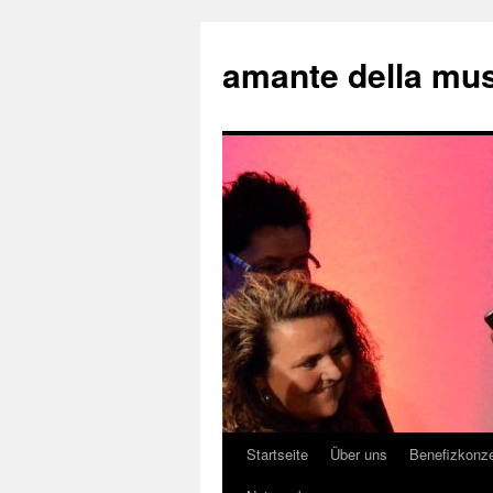
amante della mu
Startseite
Über uns
Benefizkonze
Springe