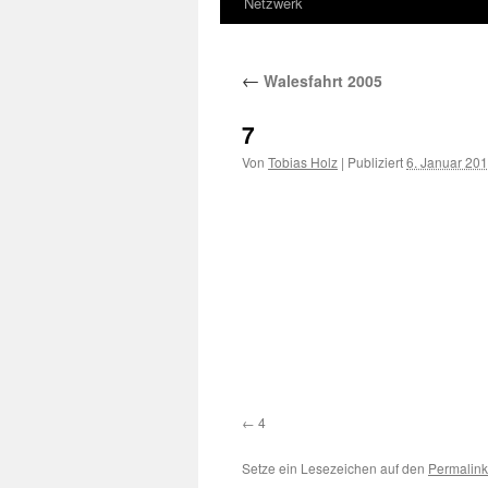
Netzwerk
zum
Inhalt
←
Walesfahrt 2005
7
Von
Tobias Holz
|
Publiziert
6. Januar 20
4
Setze ein Lesezeichen auf den
Permalink