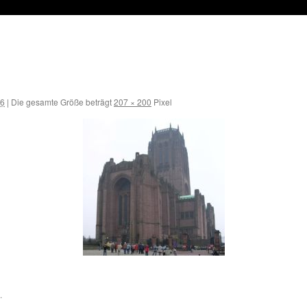
16
|
Die gesamte Größe beträgt
207 × 200
Pixel
.