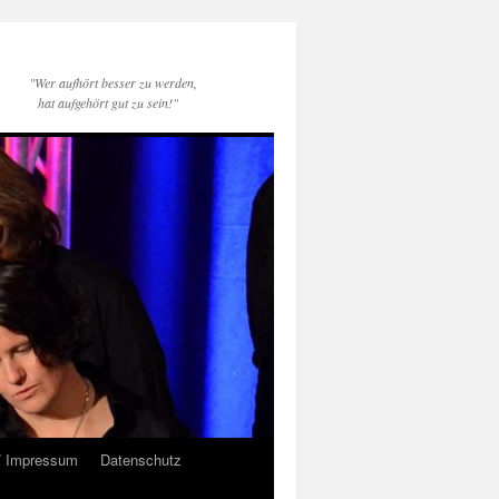
"Wer aufhört besser zu werden,
hat aufgehört gut zu sein!"
/ Impressum
Datenschutz