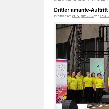
Dritter amante-Auftrit
Publiziert am
21. August 2017
von
Lars B