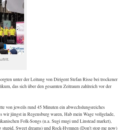
tritt.
rgten unter der Leitung von Dirigent Stefan Risse bei trockener
ikum, das sich über den gesamten Zeitraum zahlreich vor der
tritte von jeweils rund 45 Minuten ein abwechslungsreiches
ls wir jüngst in Regensburg waren, Hab mein Wage vollgelade,
rikanischen Folk-Songs (u.a. Sugi mugi und Linstead market),
g stupid, Sweet dreams) und Rock-Hymnen (Don’t stop me now)