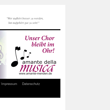
"Wer aufhört besser zu werden,
hat aufgehört gut zu sein!"
/ Impressum
Datenschutz