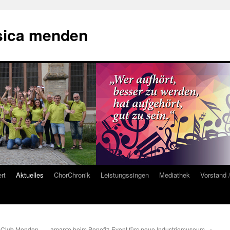
sica menden
rt
Aktuelles
ChorChronik
Leistungssingen
Mediathek
Vorstand 
u-Club Menden
amante beim Benefiz-Event fürs neue Industriemuseum
→