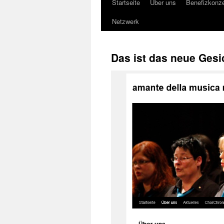
Startseite
Über uns
Benefizkonze
Springe
Netzwerk
zum
Inhalt
Das ist das neue Gesi