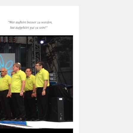
"Wer aufhört besser zu werden,
hat aufgehört gut zu sein!"