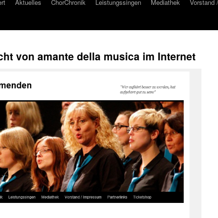
rt
Aktuelles
ChorChronik
Leistungssingen
Mediathek
Vorstand 
cht von amante della musica im Internet