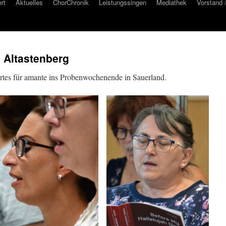
rt
Aktuelles
ChorChronik
Leistungssingen
Mediathek
Vorstand 
 Altastenberg
rtes für amante ins Probenwochenende in Sauerland.