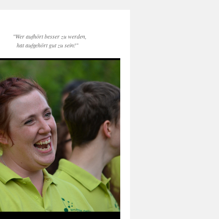
"Wer aufhört besser zu werden,
hat aufgehört gut zu sein!"