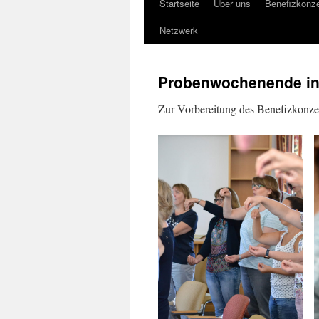
Startseite
Über uns
Benefizkonze
Springe
Netzwerk
zum
Inhalt
Probenwochenende in
Zur Vorbereitung des Benefizkonze