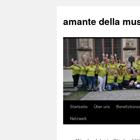
amante della mu
Startseite
Über uns
Benefizkonze
Springe
Netzwerk
zum
Inhalt