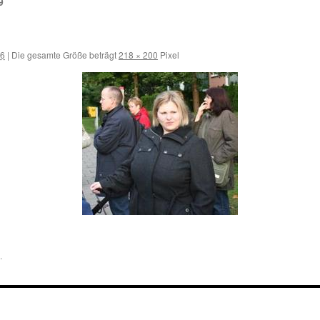
9
16
|
Die gesamte Größe beträgt
218 × 200
Pixel
.