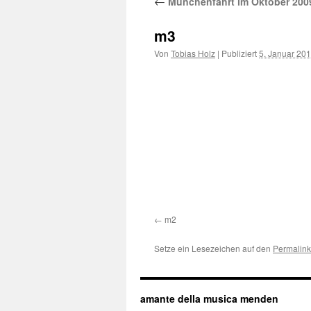
←
Münchenfahrt im Oktober 200
m3
Von
Tobias Holz
|
Publiziert
5. Januar 20
m2
Setze ein Lesezeichen auf den
Permalink
amante della musica menden