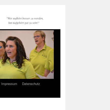
"Wer aufhört besser zu werden,
hat aufgehört gut zu sein!"
/ Impressum
Datenschutz