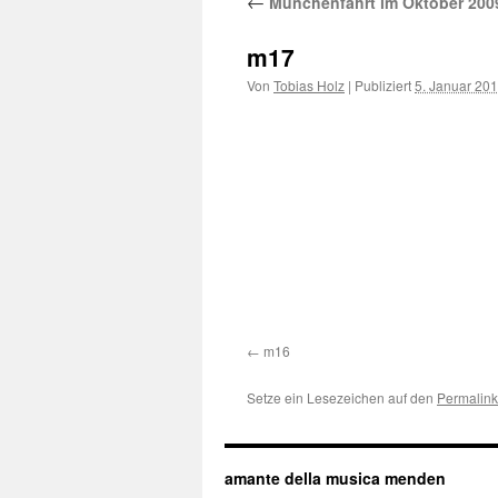
←
Münchenfahrt im Oktober 200
m17
Von
Tobias Holz
|
Publiziert
5. Januar 20
m16
Setze ein Lesezeichen auf den
Permalink
amante della musica menden