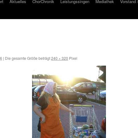
rt
Aktuelles
ChorChronik
Leistungssingen
Mediathek
Vorstand 
16
|
Die gesamte Größe beträgt
240 × 320
Pixel