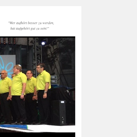
"Wer aufhört besser zu werden,
hat aufgehört gut zu sein!"