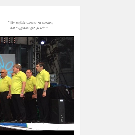
"Wer aufhört besser zu werden,
hat aufgehört gut zu sein!"