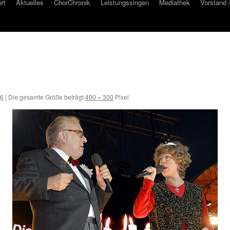
rt
Aktuelles
ChorChronik
Leistungssingen
Mediathek
Vorstand 
16
|
Die gesamte Größe beträgt
400 × 300
Pixel