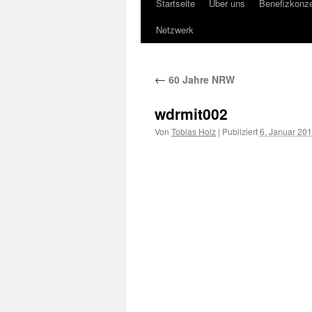
Startseite
Über uns
Benefizkonze
Springe
Netzwerk
zum
Inhalt
←
60 Jahre NRW
wdrmit002
Von
Tobias Holz
|
Publiziert
6. Januar 20