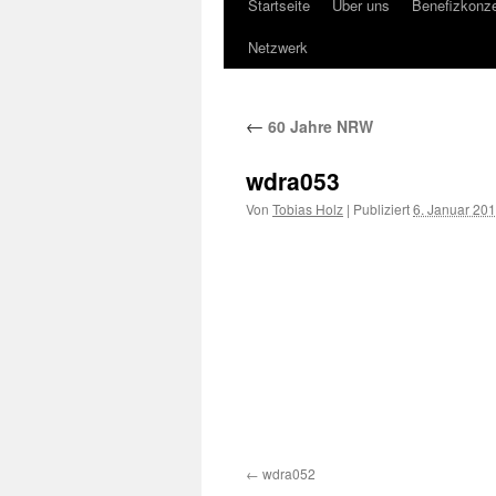
Startseite
Über uns
Benefizkonze
Springe
Netzwerk
zum
Inhalt
←
60 Jahre NRW
wdra053
Von
Tobias Holz
|
Publiziert
6. Januar 20
wdra052