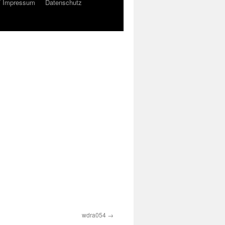
/ Impressum
Datenschutz
wdra054