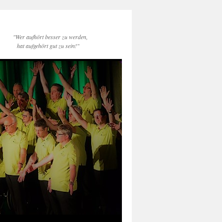
"Wer aufhört besser zu werden,
hat aufgehört gut zu sein!"