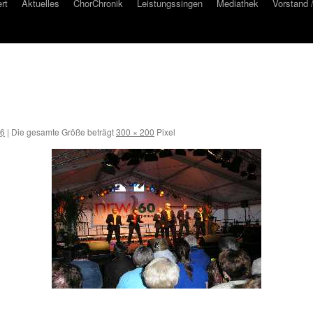
rt
Aktuelles
ChorChronik
Leistungssingen
Mediathek
Vorstand 
16
|
Die gesamte Größe beträgt
300 × 200
Pixel