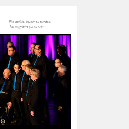
"Wer aufhört besser zu werden,
hat aufgehört gut zu sein!"