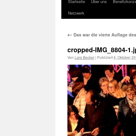
Startseite
Über uns
Benefizkonze
Springe
Netzwerk
zum
Inhalt
←
Das war die vierte Auflage de
cropped-IMG_8804-1.j
Von
Lars Becker
|
Publiziert
4. Oktober 2