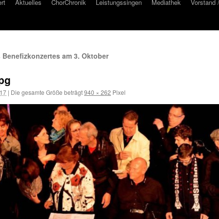
rt
Aktuelles
ChorChronik
Leistungssingen
Mediathek
Vorstand 
s Benefizkonzertes am 3. Oktober
pg
017
|
Die gesamte Größe beträgt
940 × 262
Pixel