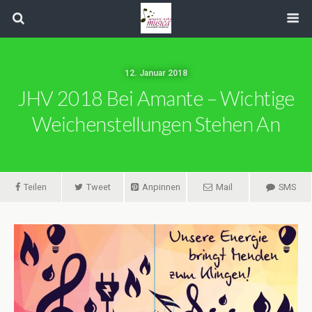
12. Januar 2018
JHV 2018 Bei Amante – Wichtige
Weichenstellungen Stehen An
Teilen
Tweet
Anpinnen
Mail
SMS