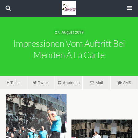
27. August 2019
Impressionen Vom Auftritt Bei
Menden À La Carte
Teilen
Tweet
Anpinnen
Mail
SMS