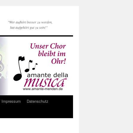
"Wer aufhört besser zu werden,
hat aufgehört gut zu sein!"
/ Impressum
Datenschutz