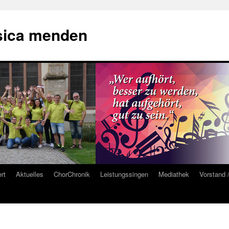
sica menden
rt
Aktuelles
ChorChronik
Leistungssingen
Mediathek
Vorstand 