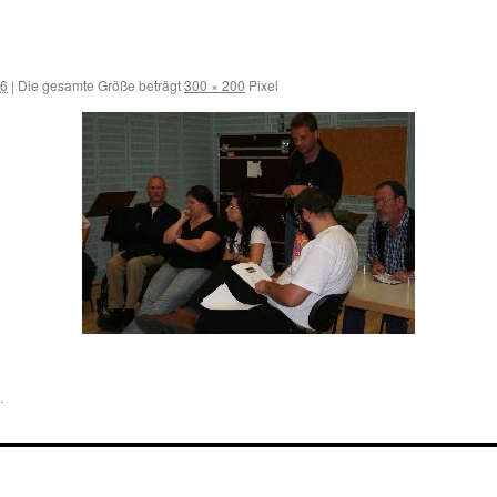
16
|
Die gesamte Größe beträgt
300 × 200
Pixel
.