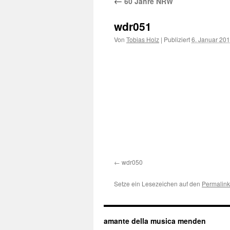
←
60 Jahre NRW
wdr051
Von
Tobias Holz
|
Publiziert
6. Januar 20
wdr050
Setze ein Lesezeichen auf den
Permalink
amante della musica menden