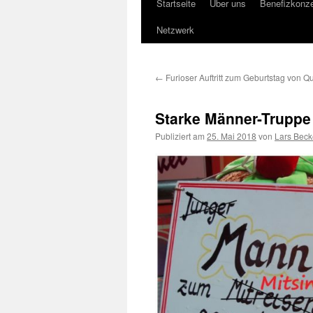
Startseite
Über uns
Benefizkonze
Springe
Netzwerk
zum
Inhalt
←
Furioser Auftritt zum Geburtstag von Q
Starke Männer-Truppe 
Publiziert am
25. Mai 2018
von
Lars Beck