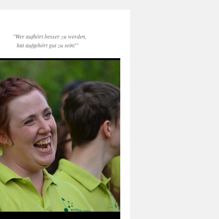
"Wer aufhört besser zu werden,
hat aufgehört gut zu sein!"