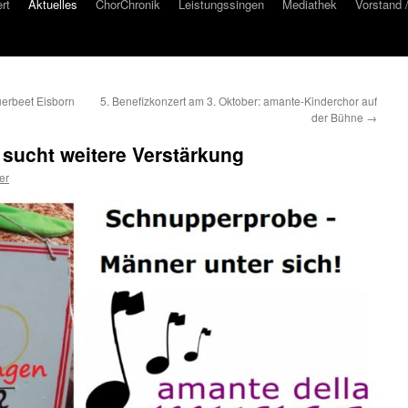
rt
Aktuelles
ChorChronik
Leistungssingen
Mediathek
Vorstand 
uerbeet Eisborn
5. Benefizkonzert am 3. Oktober: amante-Kinderchor auf
der Bühne
→
sucht weitere Verstärkung
er